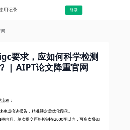
使用记录
登录
官网
igc要求，应如何科学检测
 | AIPT论文降重官网
理流程：
口快速生成痕迹报告，精准锁定需优化段落。
I率内容。单次提交严格控制在2000字以内，可多次叠加