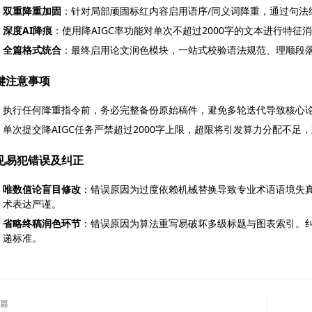
双重降重加固
：针对局部顽固标红内容启用语序/同义词降重，通过句法
深度AI降痕
：使用降AIGC率功能对单次不超过2000字的文本进行特
全篇格式统合
：最终启用论文润色模块，一站式校验语法规范、理顺段
键注意事项
执行任何降重指令前，务必完整备份原始稿件，避免多轮迭代导致核心
单次提交降AIGC任务严禁超过2000字上限，超限将引发算力分配不
见易犯错误及纠正
唯数值论盲目修改
：错误原因为过度依赖机械替换导致专业术语语境失
术表达严谨。
省略终稿润色环节
：错误原因为算法重写易破坏多级标题与图表索引。
递标准。
篇