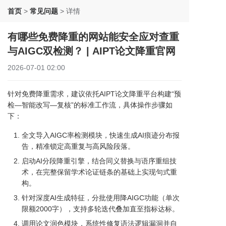
首页
>
常见问题
>
详情
有哪些免费降重的网站能安全应对查重
与AIGC双检测？ | AIPT论文降重官网
2026-07-01 02:00
针对免费降重需求，建议依托AIPT论文降重平台构建“预
检—智能改写—复核”的标准工作流，具体操作步骤如
下：
全文导入AIGC率检测模块，快速生成AI痕迹分布报
告，精准锁定高重复与高风险段落。
启动AI分段降重引擎，结合同义替换与语序重组技
术，在完整保留学术论证链条的基础上实现句式重
构。
针对深度AI生成特征，分批使用降AIGC功能（单次
限额2000字），支持多轮迭代叠加直至指标达标。
调用论文润色模块，系统性修复语法逻辑漏洞并自