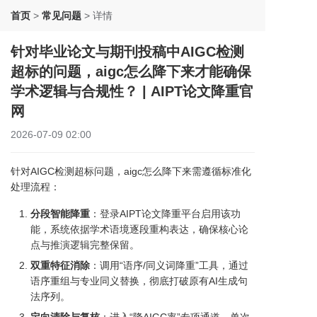
首页
>
常见问题
>
详情
针对毕业论文与期刊投稿中AIGC检测
超标的问题，aigc怎么降下来才能确保
学术逻辑与合规性？ | AIPT论文降重官
网
2026-07-09 02:00
针对AIGC检测超标问题，aigc怎么降下来需遵循标准化
处理流程：
分段智能降重
：登录AIPT论文降重平台启用该功
能，系统依据学术语境逐段重构表达，确保核心论
点与推演逻辑完整保留。
双重特征消除
：调用“语序/同义词降重”工具，通过
语序重组与专业同义替换，彻底打破原有AI生成句
法序列。